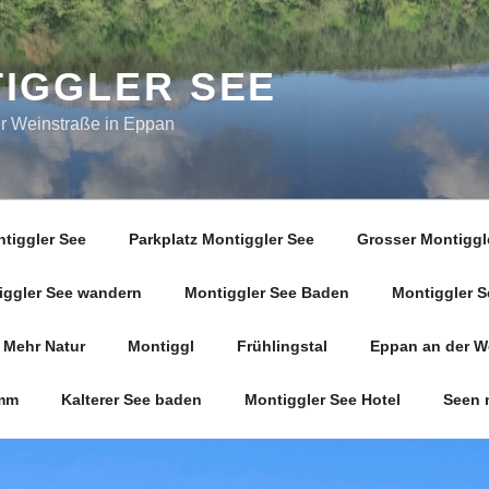
IGGLER SEE
er Weinstraße in Eppan
tiggler See
Parkplatz Montiggler See
Grosser Montiggl
iggler See wandern
Montiggler See Baden
Montiggler S
Mehr Natur
Montiggl
Frühlingstal
Eppan an der W
mm
Kalterer See baden
Montiggler See Hotel
Seen 