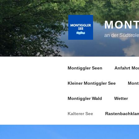
Zum
Inhalt
springen
MONT
an der Südtirol
Montiggler Seen
Anfahrt Mon
Kleiner Montiggler See
Mont
Montiggler Wald
Wetter
Kalterer See
Rastenbachkla